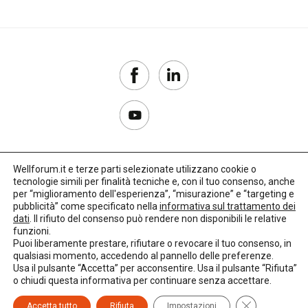
Wellforum.it e terze parti selezionate utilizzano cookie o
tecnologie simili per finalità tecniche e, con il tuo consenso, anche
Copyright 2017–2026
per “miglioramento dell'esperienza”, “misurazione” e “targeting e
pubblicità” come specificato nella
informativa sul trattamento dei
Privacy Policy
dati
. Il rifiuto del consenso può rendere non disponibili le relative
funzioni.
Impostazioni cookie
Puoi liberamente prestare, rifiutare o revocare il tuo consenso, in
qualsiasi momento, accedendo al pannello delle preferenze.
🌳
Credits:
LO Studio
Usa il pulsante “Accetta” per acconsentire. Usa il pulsante “Rifiuta”
o chiudi questa informativa per continuare senza accettare.
Close GDPR C
Accetta tutto
Rifiuta
Impostazioni