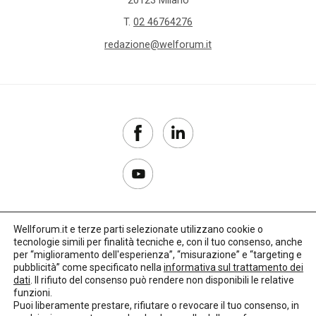
T.
02 46764276
redazione@welforum.it
Wellforum.it e terze parti selezionate utilizzano cookie o
tecnologie simili per finalità tecniche e, con il tuo consenso, anche
Copyright 2017–2026
per “miglioramento dell'esperienza”, “misurazione” e “targeting e
pubblicità” come specificato nella
informativa sul trattamento dei
Privacy Policy
dati
. Il rifiuto del consenso può rendere non disponibili le relative
funzioni.
Impostazioni cookie
Puoi liberamente prestare, rifiutare o revocare il tuo consenso, in