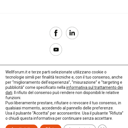
Wellforum.it e terze parti selezionate utilizzano cookie o
tecnologie simili per finalità tecniche e, con il tuo consenso, anche
Copyright 2017–2026
per “miglioramento dell'esperienza”, “misurazione” e “targeting e
pubblicità” come specificato nella
informativa sul trattamento dei
Privacy Policy
dati
. Il rifiuto del consenso può rendere non disponibili le relative
funzioni.
Impostazioni cookie
Puoi liberamente prestare, rifiutare o revocare il tuo consenso, in
qualsiasi momento, accedendo al pannello delle preferenze.
🌳
Credits:
LO Studio
Usa il pulsante “Accetta” per acconsentire. Usa il pulsante “Rifiuta”
o chiudi questa informativa per continuare senza accettare.
Close GDPR C