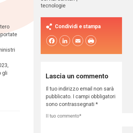
tecnologie
Condividi e stampa
stero
pportate
Facebook
LinkedIn
Email
inistri
023,
 gli
Lascia un commento
Il tuo indirizzo email non sarà
pubblicato.
I campi obbligatori
sono contrassegnati
*