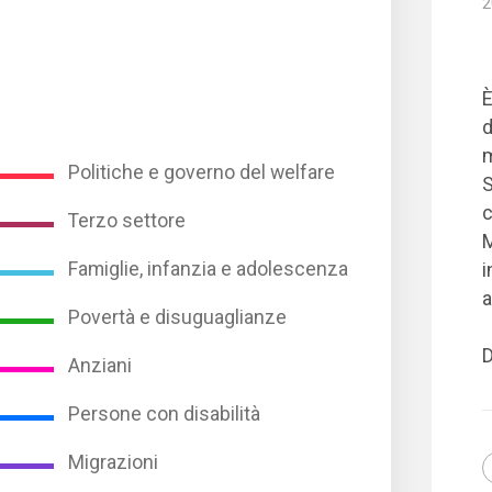
2
È
d
m
Politiche e governo del welfare
S
c
Terzo settore
M
Famiglie, infanzia e adolescenza
i
a
Povertà e disuguaglianze
D
Anziani
Persone con disabilità
Migrazioni