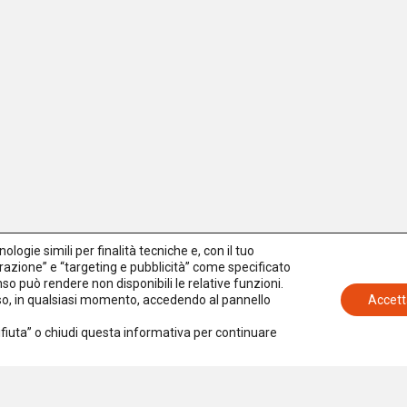
logie simili per finalità tecniche e, con il tuo
azione” e “targeting e pubblicità” come specificato
senso può rendere non disponibili le relative funzioni.
nso, in qualsiasi momento, accedendo al pannello
Accett
Rifiuta” o chiudi questa informativa per continuare