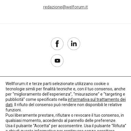
redazione@welforum.it
Wellforum.it e terze parti selezionate utilizzano cookie o
tecnologie simili per finalità tecniche e, con il tuo consenso, anche
Copyright 2017–2026
per “miglioramento dell'esperienza”, “misurazione” e “targeting e
pubblicità” come specificato nella
informativa sul trattamento dei
Privacy Policy
dati
. Il rifiuto del consenso può rendere non disponibili le relative
funzioni.
Impostazioni cookie
Puoi liberamente prestare, rifiutare o revocare il tuo consenso, in
qualsiasi momento, accedendo al pannello delle preferenze.
🌳
Credits:
LO Studio
Usa il pulsante “Accetta” per acconsentire. Usa il pulsante “Rifiuta”