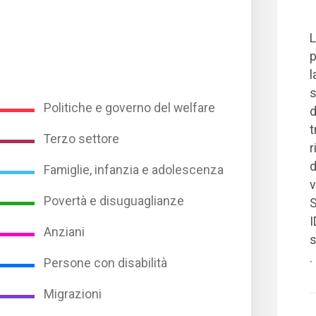
L
p
l
s
Politiche e governo del welfare
d
t
Terzo settore
r
d
Famiglie, infanzia e adolescenza
v
Povertà e disuguaglianze
S
I
Anziani
s
.
Persone con disabilità
Migrazioni