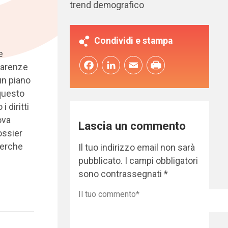
trend demografico
Condividi e stampa
e
Facebook
LinkedIn
Email
carenze
un piano
 questo
 diritti
ova
Lascia un commento
ossier
cerche
Il tuo indirizzo email non sarà
pubblicato.
I campi obbligatori
sono contrassegnati
*