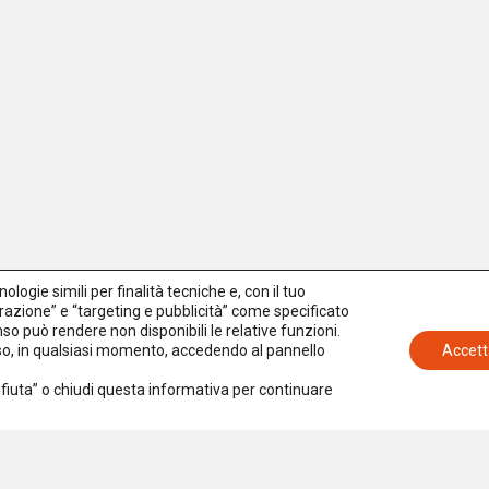
logie simili per finalità tecniche e, con il tuo
azione” e “targeting e pubblicità” come specificato
senso può rendere non disponibili le relative funzioni.
nso, in qualsiasi momento, accedendo al pannello
Accett
Rifiuta” o chiudi questa informativa per continuare
Iscriviti alla newsletter