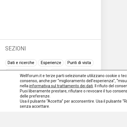
SEZIONI
Dati e ricerche
Esperienze
Punti di vista
Normativa nazionale
Normativa regionale
Wellforum.it e terze parti selezionate utilizzano cookie o tecno
consenso, anche per “miglioramento dell'esperienza”, “misur
Normativa europea
Rassegna normativa
nella
informativa sul trattamento dei dati
. Il rifiuto del con
Puoi liberamente prestare, rifiutare o revocare il tuo conse
I seminari di Welforum
Eventi
delle preferenze.
Usa il pulsante “Accetta” per acconsentire. Usa il pulsante “
Spazio ai promotori
senza accettare.