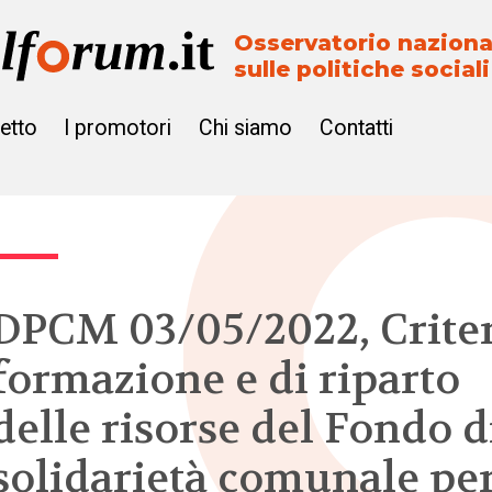
Osservatorio naziona
sulle politiche sociali
getto
I promotori
Chi siamo
Contatti
DPCM 03/05/2022, Criter
formazione e di riparto
delle risorse del Fondo d
solidarietà comunale pe