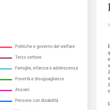
2
Politiche e governo del welfare
È
q
Terzo settore
e
s
Famiglie, infanzia e adolescenza
2
s
Povertà e disuguaglianze
2
Anziani
r
Persone con disabilità
D