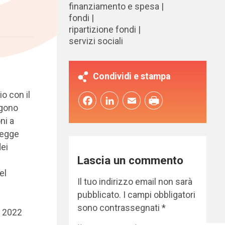
finanziamento e spesa
fondi
ripartizione fondi
servizi sociali
Condividi e stampa
o con il
Facebook
LinkedIn
Email
ngono
ni a
 legge
dei
Lascia un commento
el
Il tuo indirizzo email non sarà
pubblicato.
I campi obbligatori
sono contrassegnati
*
o 2022