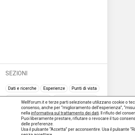
SEZIONI
Dati e ricerche
Esperienze
Punti di vista
Normativa nazionale
Normativa regionale
Wellforum.it e terze parti selezionate utilizzano cookie o tecno
consenso, anche per “miglioramento dell'esperienza”, “misur
Normativa europea
Rassegna normativa
nella
informativa sul trattamento dei dati
. Il rifiuto del con
Puoi liberamente prestare, rifiutare o revocare il tuo conse
I seminari di Welforum
Eventi
delle preferenze.
Usa il pulsante “Accetta” per acconsentire. Usa il pulsante “
Spazio ai promotori
senza accettare.