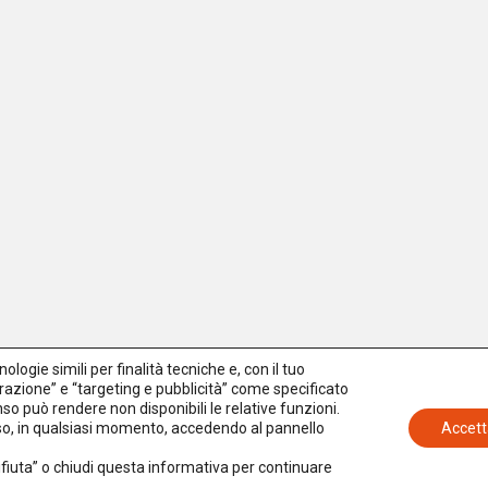
logie simili per finalità tecniche e, con il tuo
azione” e “targeting e pubblicità” come specificato
senso può rendere non disponibili le relative funzioni.
nso, in qualsiasi momento, accedendo al pannello
Accett
Rifiuta” o chiudi questa informativa per continuare