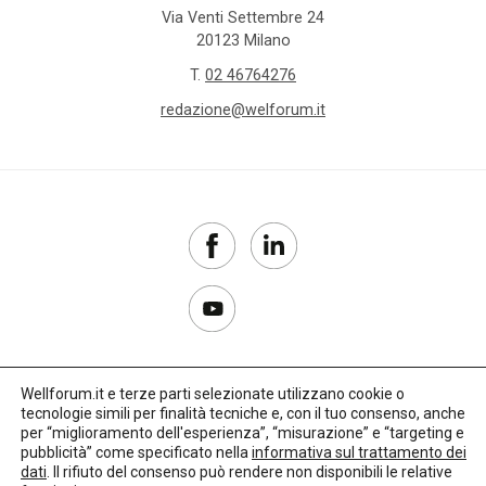
Via Venti Settembre 24
20123 Milano
T.
02 46764276
redazione@welforum.it
Wellforum.it e terze parti selezionate utilizzano cookie o
tecnologie simili per finalità tecniche e, con il tuo consenso, anche
Copyright 2017–2026
per “miglioramento dell'esperienza”, “misurazione” e “targeting e
pubblicità” come specificato nella
informativa sul trattamento dei
Privacy Policy
dati
. Il rifiuto del consenso può rendere non disponibili le relative