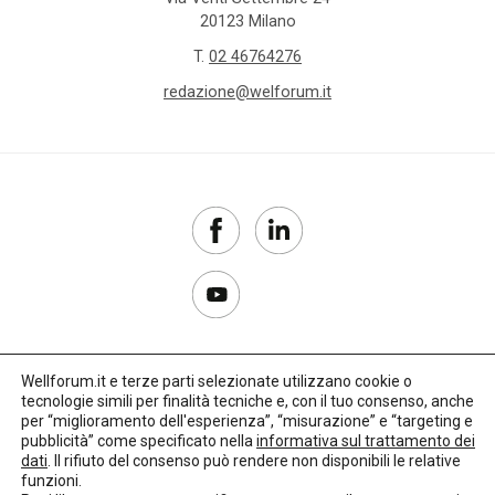
20123 Milano
T.
02 46764276
redazione@welforum.it
Wellforum.it e terze parti selezionate utilizzano cookie o
tecnologie simili per finalità tecniche e, con il tuo consenso, anche
Copyright 2017–2026
per “miglioramento dell'esperienza”, “misurazione” e “targeting e
pubblicità” come specificato nella
informativa sul trattamento dei
Privacy Policy
dati
. Il rifiuto del consenso può rendere non disponibili le relative
funzioni.
Impostazioni cookie