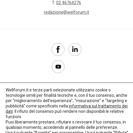
T.
02 46764276
redazione@welforum.it
Wellforum.it e terze parti selezionate utilizzano cookie o
tecnologie simili per finalità tecniche e, con il tuo consenso, anche
Copyright 2017–2026
per “miglioramento dell'esperienza”, “misurazione” e “targeting e
pubblicità” come specificato nella
informativa sul trattamento dei
Privacy Policy
dati
. Il rifiuto del consenso può rendere non disponibili le relative
funzioni.
Impostazioni cookie
Puoi liberamente prestare, rifiutare o revocare il tuo consenso, in
qualsiasi momento, accedendo al pannello delle preferenze.
🌳
Credits:
LO Studio
Usa il pulsante “Accetta” per acconsentire. Usa il pulsante “Rifiuta”