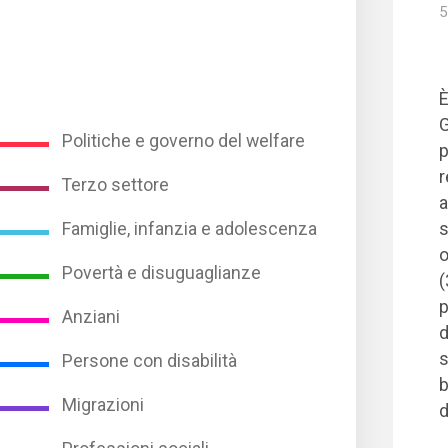
5
È
G
Politiche e governo del welfare
p
r
Terzo settore
a
s
Famiglie, infanzia e adolescenza
o
Povertà e disuguaglianze
(
p
Anziani
d
s
Persone con disabilità
b
Migrazioni
d