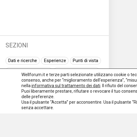
SEZIONI
Dati e ricerche
Esperienze
Punti di vista
Normativa nazionale
Normativa regionale
Wellforum.it e terze parti selezionate utilizzano cookie o tecno
consenso, anche per “miglioramento dell'esperienza”, “misur
Normativa europea
Rassegna normativa
nella
informativa sul trattamento dei dati
. Il rifiuto del con
Puoi liberamente prestare, rifiutare o revocare il tuo conse
I seminari di Welforum
Eventi
delle preferenze.
Usa il pulsante “Accetta” per acconsentire. Usa il pulsante “
Spazio ai promotori
senza accettare.