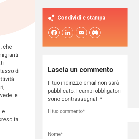
Condividi e stampa
Facebook
LinkedIn
Email
i, che
migranti
ti
Lascia un commento
 tasso di
tività
Il tuo indirizzo email non sarà
i,
pubblicato.
I campi obbligatori
 vede le
sono contrassegnati
*
e e
crescita