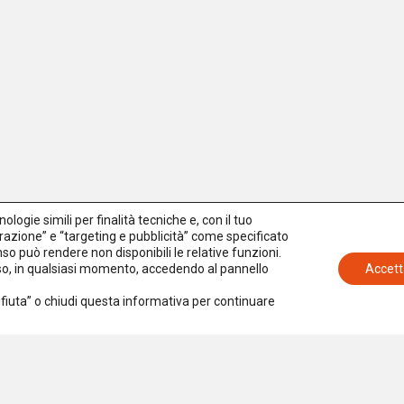
logie simili per finalità tecniche e, con il tuo
azione” e “targeting e pubblicità” come specificato
senso può rendere non disponibili le relative funzioni.
nso, in qualsiasi momento, accedendo al pannello
Accett
Rifiuta” o chiudi questa informativa per continuare
Iscriviti alla newsletter