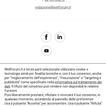
redazione@welforum.it
Wellforum.it e terze parti selezionate utilizzano cookie o
tecnologie simili per finalità tecniche e, con il tuo consenso, anche
Copyright 2017–2026
per “miglioramento dell'esperienza”, “misurazione” e “targeting e
pubblicità” come specificato nella
informativa sul trattamento dei
Privacy Policy
dati
. Il rifiuto del consenso può rendere non disponibili le relative
funzioni.
Impostazioni cookie
Puoi liberamente prestare, rifiutare o revocare il tuo consenso, in
qualsiasi momento, accedendo al pannello delle preferenze.
🌳
Credits:
LO Studio
Usa il pulsante “Accetta” per acconsentire. Usa il pulsante “Rifiuta”