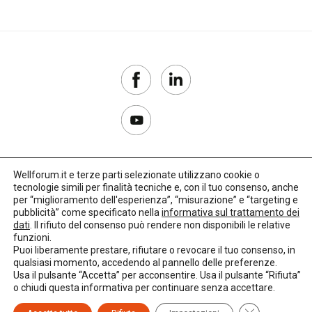
Wellforum.it e terze parti selezionate utilizzano cookie o
tecnologie simili per finalità tecniche e, con il tuo consenso, anche
Copyright 2017–2026
per “miglioramento dell'esperienza”, “misurazione” e “targeting e
pubblicità” come specificato nella
informativa sul trattamento dei
Privacy Policy
dati
. Il rifiuto del consenso può rendere non disponibili le relative
funzioni.
Impostazioni cookie
Puoi liberamente prestare, rifiutare o revocare il tuo consenso, in
qualsiasi momento, accedendo al pannello delle preferenze.
🌳
Credits:
LO Studio
Usa il pulsante “Accetta” per acconsentire. Usa il pulsante “Rifiuta”
o chiudi questa informativa per continuare senza accettare.
Close GDPR C