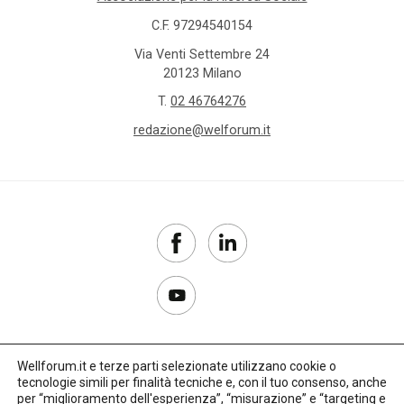
C.F. 97294540154
Via Venti Settembre 24
20123 Milano
T.
02 46764276
redazione@welforum.it
Wellforum.it e terze parti selezionate utilizzano cookie o
tecnologie simili per finalità tecniche e, con il tuo consenso, anche
Copyright 2017–2026
per “miglioramento dell'esperienza”, “misurazione” e “targeting e