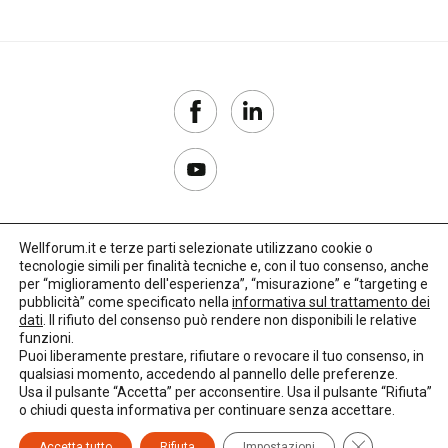
Wellforum.it e terze parti selezionate utilizzano cookie o
tecnologie simili per finalità tecniche e, con il tuo consenso, anche
Copyright 2017–2026
per “miglioramento dell'esperienza”, “misurazione” e “targeting e
pubblicità” come specificato nella
informativa sul trattamento dei
Privacy Policy
dati
. Il rifiuto del consenso può rendere non disponibili le relative
funzioni.
Impostazioni cookie
Puoi liberamente prestare, rifiutare o revocare il tuo consenso, in
qualsiasi momento, accedendo al pannello delle preferenze.
🌳
Credits:
LO Studio
Usa il pulsante “Accetta” per acconsentire. Usa il pulsante “Rifiuta”
o chiudi questa informativa per continuare senza accettare.
Close GDPR C
Accetta tutto
Rifiuta
Impostazioni