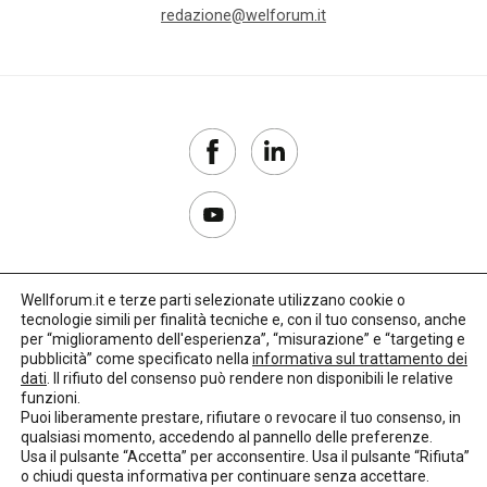
redazione@welforum.it
Wellforum.it e terze parti selezionate utilizzano cookie o
tecnologie simili per finalità tecniche e, con il tuo consenso, anche
Copyright 2017–2026
per “miglioramento dell'esperienza”, “misurazione” e “targeting e
pubblicità” come specificato nella
informativa sul trattamento dei
Privacy Policy
dati
. Il rifiuto del consenso può rendere non disponibili le relative
funzioni.
Impostazioni cookie
Puoi liberamente prestare, rifiutare o revocare il tuo consenso, in
qualsiasi momento, accedendo al pannello delle preferenze.
🌳
Credits:
LO Studio
Usa il pulsante “Accetta” per acconsentire. Usa il pulsante “Rifiuta”
o chiudi questa informativa per continuare senza accettare.