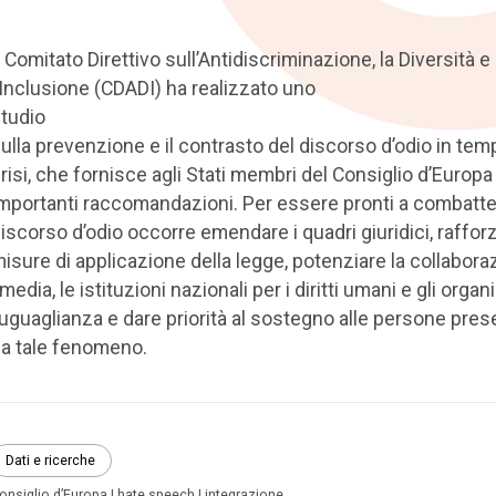
l Comitato Direttivo sull’Antidiscriminazione, la Diversità e
’Inclusione (CDADI) ha realizzato uno
tudio
ulla prevenzione e il contrasto del discorso d’odio in temp
risi, che fornisce agli Stati membri del Consiglio d’Europa
mportanti raccomandazioni. Per essere pronti a combatter
iscorso d’odio occorre emendare i quadri giuridici, rafforz
isure di applicazione della legge, potenziare la collabora
 media, le istituzioni nazionali per i diritti umani e gli orga
’uguaglianza e dare priorità al sostegno alle persone prese
a tale fenomeno.
Dati e ricerche
onsiglio d’Europa
hate speech
integrazione