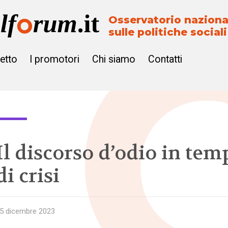
Osservatorio naziona
sulle politiche sociali
getto
I promotori
Chi siamo
Contatti
Il discorso d’odio in tem
di crisi
5 dicembre 2023