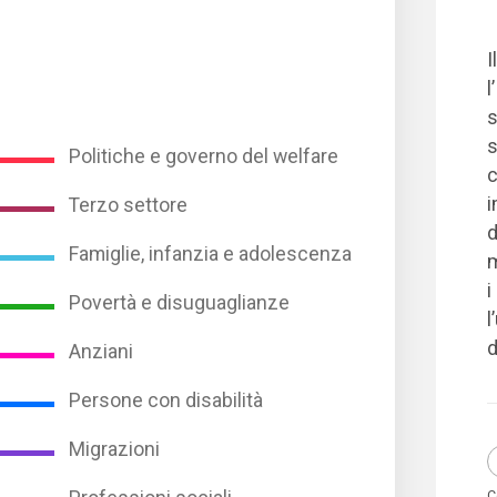
I
l
s
s
Politiche e governo del welfare
c
i
Terzo settore
d
Famiglie, infanzia e adolescenza
m
i
Povertà e disuguaglianze
l
d
Anziani
Persone con disabilità
Migrazioni
C