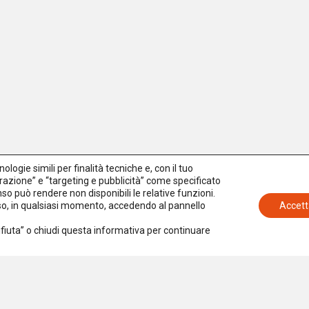
logie simili per finalità tecniche e, con il tuo
azione” e “targeting e pubblicità” come specificato
senso può rendere non disponibili le relative funzioni.
nso, in qualsiasi momento, accedendo al pannello
Accett
Rifiuta” o chiudi questa informativa per continuare
Iscriviti alla newsletter