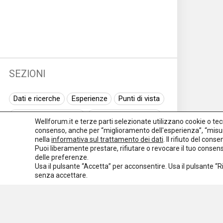
SEZIONI
Dati e ricerche
Esperienze
Punti di vista
Normativa nazionale
Normativa regionale
Wellforum.it e terze parti selezionate utilizzano cookie o tecno
consenso, anche per “miglioramento dell'esperienza”, “misur
Normativa europea
Rassegna normativa
nella
informativa sul trattamento dei dati
. Il rifiuto del con
Puoi liberamente prestare, rifiutare o revocare il tuo conse
I seminari di Welforum
Eventi
delle preferenze.
Usa il pulsante “Accetta” per acconsentire. Usa il pulsante “
Spazio ai promotori
senza accettare.