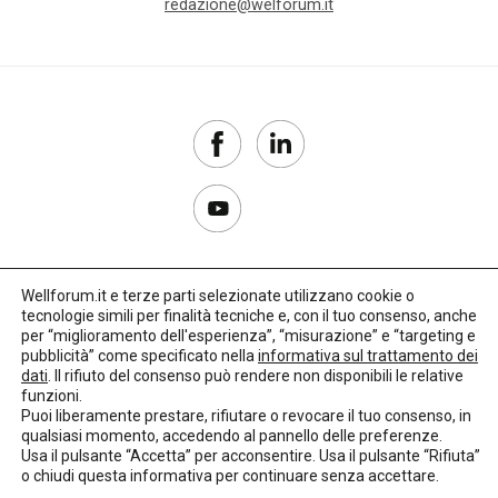
redazione@welforum.it
Wellforum.it e terze parti selezionate utilizzano cookie o
tecnologie simili per finalità tecniche e, con il tuo consenso, anche
Copyright 2017–2026
per “miglioramento dell'esperienza”, “misurazione” e “targeting e
pubblicità” come specificato nella
informativa sul trattamento dei
Privacy Policy
dati
. Il rifiuto del consenso può rendere non disponibili le relative
funzioni.
Impostazioni cookie
Puoi liberamente prestare, rifiutare o revocare il tuo consenso, in
qualsiasi momento, accedendo al pannello delle preferenze.
🌳
Credits:
LO Studio
Usa il pulsante “Accetta” per acconsentire. Usa il pulsante “Rifiuta”
o chiudi questa informativa per continuare senza accettare.