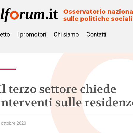
Osservatorio naziona
sulle politiche sociali
getto
I promotori
Chi siamo
Contatti
Il terzo settore chiede
interventi sulle residenz
 ottobre 2020