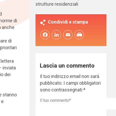
strutture residenziali
d
 norme di
Condividi e stampa
o anche
Facebook
LinkedIn
Email
pare di
rioritari
 lettera
Lascia un commento
 inviata
io dei
Il tuo indirizzo email non sarà
pubblicato.
I campi obbligatori
sono contrassegnati
*
he stanno
 e