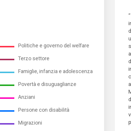
“
i
d
u
Politiche e governo del welfare
s
a
Terzo settore
d
i
Famiglie, infanzia e adolescenza
c
Povertà e disuguaglianze
a
M
Anziani
d
i
Persone con disabilità
v
p
Migrazioni