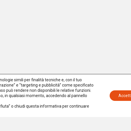
logie simili per finalità tecniche e, con il tuo
azione” e “targeting e pubblicità” come specificato
senso può rendere non disponibili le relative funzioni.
nso, in qualsiasi momento, accedendo al pannello
Accett
Rifiuta” o chiudi questa informativa per continuare