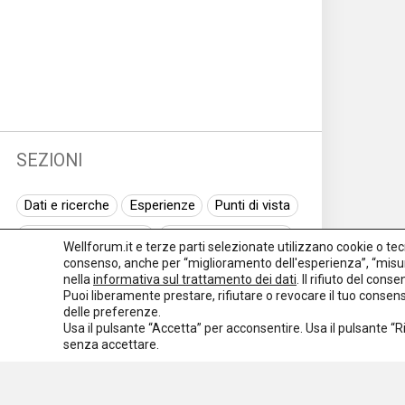
SEZIONI
Dati e ricerche
Esperienze
Punti di vista
Normativa nazionale
Normativa regionale
Wellforum.it e terze parti selezionate utilizzano cookie o tecno
consenso, anche per “miglioramento dell'esperienza”, “misur
Normativa europea
Rassegna normativa
nella
informativa sul trattamento dei dati
. Il rifiuto del con
Puoi liberamente prestare, rifiutare o revocare il tuo conse
I seminari di Welforum
Eventi
delle preferenze.
Usa il pulsante “Accetta” per acconsentire. Usa il pulsante “
Spazio ai promotori
senza accettare.