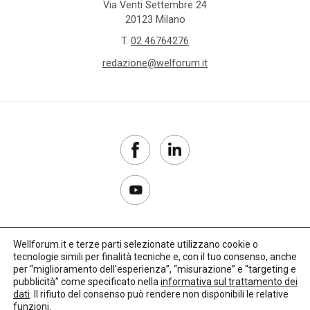
Via Venti Settembre 24
20123 Milano
T.
02 46764276
redazione@welforum.it
Wellforum.it e terze parti selezionate utilizzano cookie o
tecnologie simili per finalità tecniche e, con il tuo consenso, anche
Copyright 2017–2026
per “miglioramento dell'esperienza”, “misurazione” e “targeting e
pubblicità” come specificato nella
informativa sul trattamento dei
Privacy Policy
dati
. Il rifiuto del consenso può rendere non disponibili le relative
funzioni.