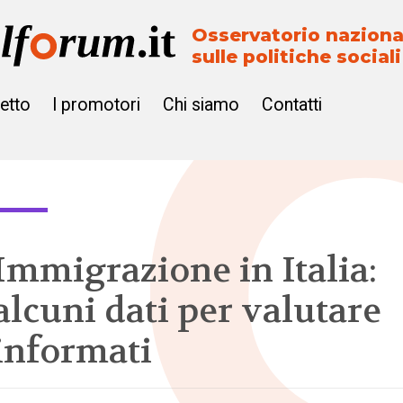
Osservatorio naziona
sulle politiche sociali
getto
I promotori
Chi siamo
Contatti
Immigrazione in Italia:
alcuni dati per valutare
informati