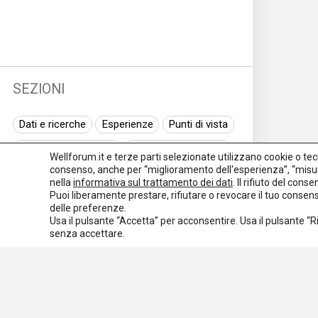
SEZIONI
Dati e ricerche
Esperienze
Punti di vista
Normativa nazionale
Normativa regionale
Wellforum.it e terze parti selezionate utilizzano cookie o tecno
consenso, anche per “miglioramento dell'esperienza”, “misur
Normativa europea
Rassegna normativa
nella
informativa sul trattamento dei dati
. Il rifiuto del con
Puoi liberamente prestare, rifiutare o revocare il tuo conse
I seminari di Welforum
Eventi
delle preferenze.
Usa il pulsante “Accetta” per acconsentire. Usa il pulsante “
Spazio ai promotori
senza accettare.