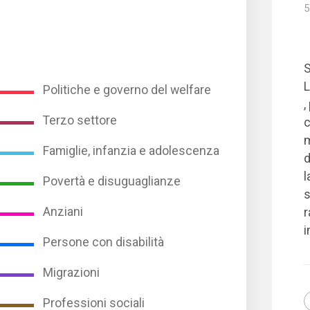
5
L
Politiche e governo del welfare
,
Terzo settore
c
m
Famiglie, infanzia e adolescenza
d
l
Povertà e disuguaglianze
s
Anziani
r
i
Persone con disabilità
Migrazioni
Professioni sociali