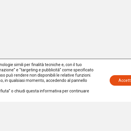
logie simili per finalità tecniche e, con il tuo
azione” e “targeting e pubblicità” come specificato
senso può rendere non disponibili le relative funzioni.
nso, in qualsiasi momento, accedendo al pannello
Accett
Rifiuta” o chiudi questa informativa per continuare
Iscriviti alla newsletter