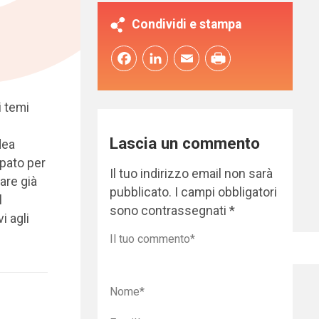
Condividi e stampa
Facebook
LinkedIn
Email
i temi
Lascia un commento
idea
upato per
Il tuo indirizzo email non sarà
are già
pubblicato.
I campi obbligatori
l
sono contrassegnati
*
i agli