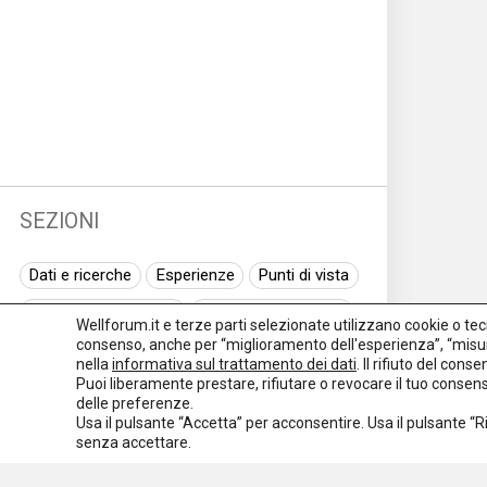
SEZIONI
Dati e ricerche
Esperienze
Punti di vista
Normativa nazionale
Normativa regionale
Wellforum.it e terze parti selezionate utilizzano cookie o tecno
consenso, anche per “miglioramento dell'esperienza”, “misur
Normativa europea
Rassegna normativa
nella
informativa sul trattamento dei dati
. Il rifiuto del con
Puoi liberamente prestare, rifiutare o revocare il tuo conse
I seminari di Welforum
Eventi
delle preferenze.
Usa il pulsante “Accetta” per acconsentire. Usa il pulsante “
Spazio ai promotori
senza accettare.