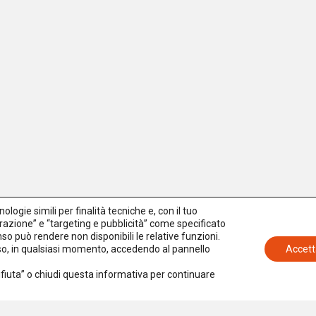
logie simili per finalità tecniche e, con il tuo
azione” e “targeting e pubblicità” come specificato
senso può rendere non disponibili le relative funzioni.
nso, in qualsiasi momento, accedendo al pannello
Accett
Rifiuta” o chiudi questa informativa per continuare