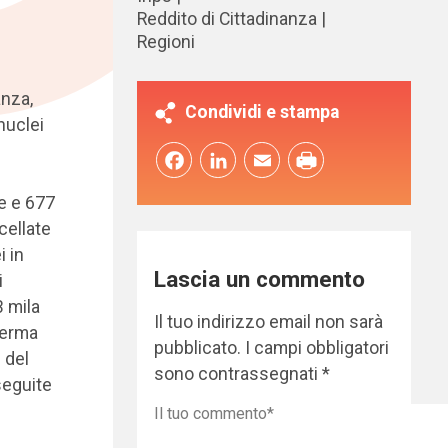
Reddito di Cittadinanza
Regioni
anza,
Condividi e stampa
nuclei
Facebook
LinkedIn
Email
ne e 677
cellate
i in
Lascia un commento
i
3 mila
Il tuo indirizzo email non sarà
ferma
pubblicato.
I campi obbligatori
 del
sono contrassegnati
*
seguite