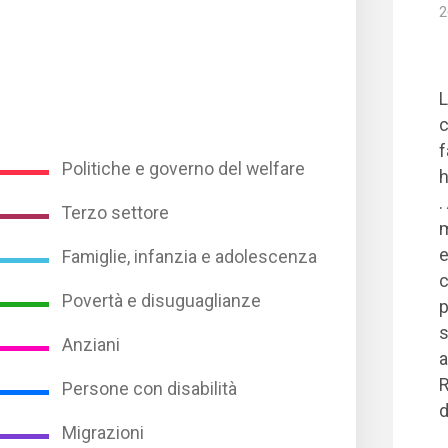
2
L
c
f
Politiche e governo del welfare
h
.
Terzo settore
m
e
Famiglie, infanzia e adolescenza
c
Povertà e disuguaglianze
p
s
Anziani
a
R
Persone con disabilità
d
Migrazioni