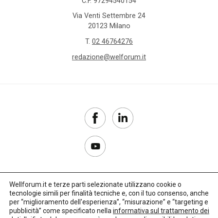
C.F. 97294540154
Via Venti Settembre 24
20123 Milano
T.
02 46764276
redazione@welforum.it
Wellforum.it e terze parti selezionate utilizzano cookie o
tecnologie simili per finalità tecniche e, con il tuo consenso, anche
Copyright 2017–2026
per “miglioramento dell'esperienza”, “misurazione” e “targeting e
pubblicità” come specificato nella
informativa sul trattamento dei
Privacy Policy