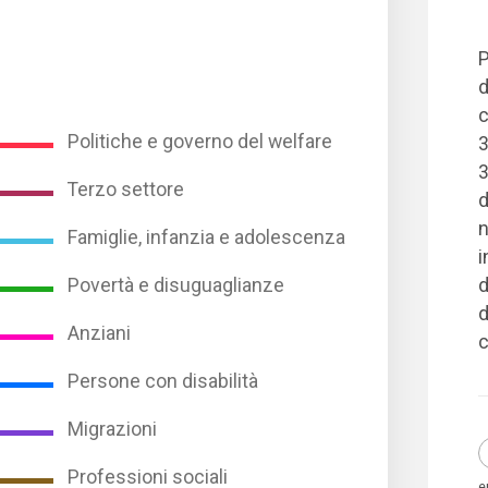
P
d
c
Politiche e governo del welfare
3
3
Terzo settore
d
n
Famiglie, infanzia e adolescenza
i
Povertà e disuguaglianze
d
d
Anziani
c
Persone con disabilità
Migrazioni
Professioni sociali
e