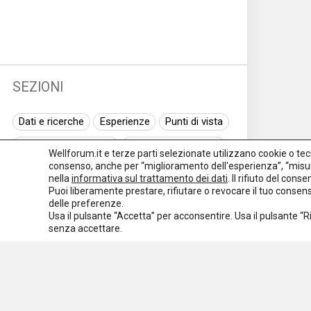
SEZIONI
Dati e ricerche
Esperienze
Punti di vista
Normativa nazionale
Normativa regionale
Wellforum.it e terze parti selezionate utilizzano cookie o tecno
consenso, anche per “miglioramento dell'esperienza”, “misur
Normativa europea
Rassegna normativa
nella
informativa sul trattamento dei dati
. Il rifiuto del con
Puoi liberamente prestare, rifiutare o revocare il tuo conse
I seminari di Welforum
Eventi
delle preferenze.
Usa il pulsante “Accetta” per acconsentire. Usa il pulsante “
Spazio ai promotori
senza accettare.