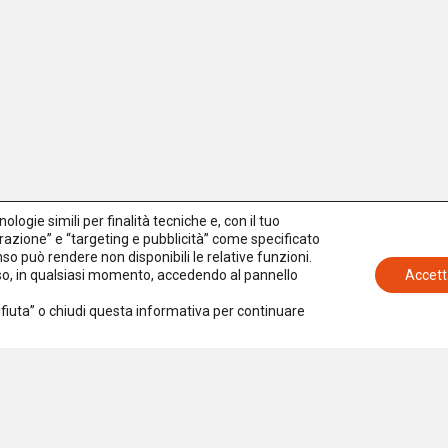
logie simili per finalità tecniche e, con il tuo
azione” e “targeting e pubblicità” come specificato
senso può rendere non disponibili le relative funzioni.
nso, in qualsiasi momento, accedendo al pannello
Accett
Rifiuta” o chiudi questa informativa per continuare
Iscriviti alla newsletter