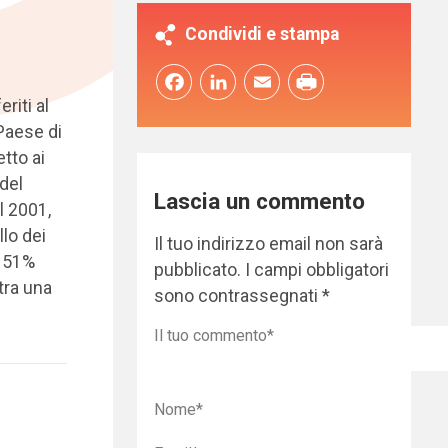
Condividi e stampa
Facebook
LinkedIn
Email
riti al
Paese di
tto ai
 del
Lascia un commento
l 2001,
llo dei
Il tuo indirizzo email non sarà
l 51%
pubblicato.
I campi obbligatori
tra una
sono contrassegnati
*