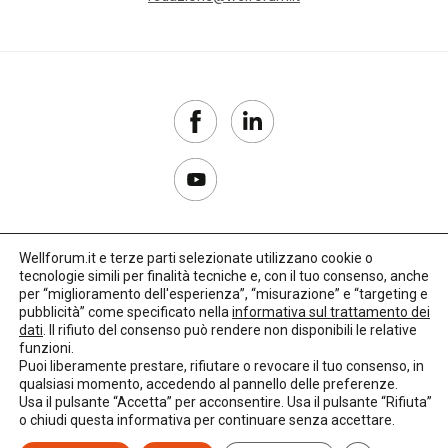
Wellforum.it e terze parti selezionate utilizzano cookie o
tecnologie simili per finalità tecniche e, con il tuo consenso, anche
Copyright 2017–2026
per “miglioramento dell'esperienza”, “misurazione” e “targeting e
pubblicità” come specificato nella
informativa sul trattamento dei
Privacy Policy
dati
. Il rifiuto del consenso può rendere non disponibili le relative
funzioni.
Impostazioni cookie
Puoi liberamente prestare, rifiutare o revocare il tuo consenso, in
qualsiasi momento, accedendo al pannello delle preferenze.
🌳
Credits:
LO Studio
Usa il pulsante “Accetta” per acconsentire. Usa il pulsante “Rifiuta”
o chiudi questa informativa per continuare senza accettare.