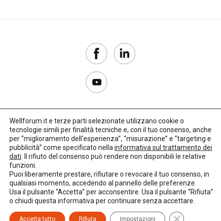
Wellforum.it e terze parti selezionate utilizzano cookie o
tecnologie simili per finalità tecniche e, con il tuo consenso, anche
Copyright 2017–2026
per “miglioramento dell'esperienza”, “misurazione” e “targeting e
pubblicità” come specificato nella
informativa sul trattamento dei
Privacy Policy
dati
. Il rifiuto del consenso può rendere non disponibili le relative
funzioni.
Impostazioni cookie
Puoi liberamente prestare, rifiutare o revocare il tuo consenso, in
qualsiasi momento, accedendo al pannello delle preferenze.
🌳
Credits:
LO Studio
Usa il pulsante “Accetta” per acconsentire. Usa il pulsante “Rifiuta”
o chiudi questa informativa per continuare senza accettare.
Close GDPR C
Accetta tutto
Rifiuta
Impostazioni