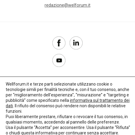
redazione@welforum.it
Wellforum.it e terze parti selezionate utilizzano cookie o
tecnologie simili per finalità tecniche e, con il tuo consenso, anche
Copyright 2017–2026
per “miglioramento dell'esperienza”, “misurazione” e “targeting e
pubblicità” come specificato nella
informativa sul trattamento dei
Privacy Policy
dati
. Il rifiuto del consenso può rendere non disponibili le relative
funzioni.
Impostazioni cookie
Puoi liberamente prestare, rifiutare o revocare il tuo consenso, in
qualsiasi momento, accedendo al pannello delle preferenze.
🌳
Credits:
LO Studio
Usa il pulsante “Accetta” per acconsentire. Usa il pulsante “Rifiuta”
o chiudi questa informativa per continuare senza accettare.