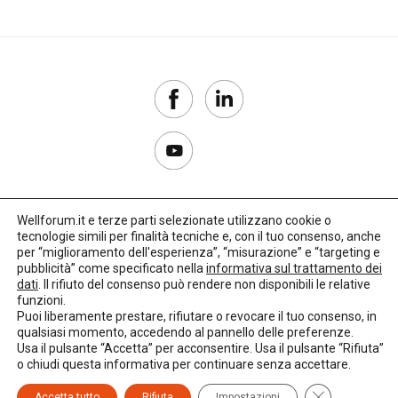
Wellforum.it e terze parti selezionate utilizzano cookie o
tecnologie simili per finalità tecniche e, con il tuo consenso, anche
Copyright 2017–2026
per “miglioramento dell'esperienza”, “misurazione” e “targeting e
pubblicità” come specificato nella
informativa sul trattamento dei
Privacy Policy
dati
. Il rifiuto del consenso può rendere non disponibili le relative
funzioni.
Impostazioni cookie
Puoi liberamente prestare, rifiutare o revocare il tuo consenso, in
qualsiasi momento, accedendo al pannello delle preferenze.
🌳
Credits:
LO Studio
Usa il pulsante “Accetta” per acconsentire. Usa il pulsante “Rifiuta”
o chiudi questa informativa per continuare senza accettare.
Close GDPR C
Accetta tutto
Rifiuta
Impostazioni