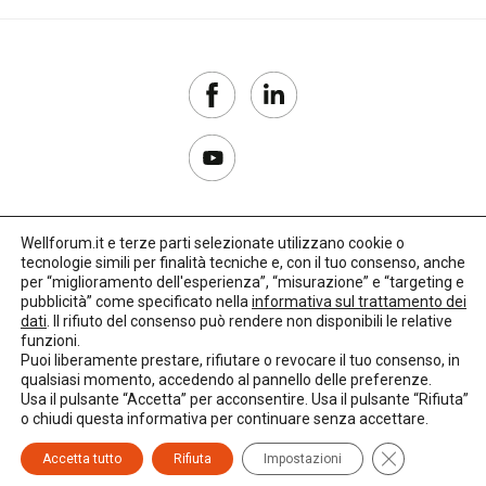
Wellforum.it e terze parti selezionate utilizzano cookie o
tecnologie simili per finalità tecniche e, con il tuo consenso, anche
Copyright 2017–2026
per “miglioramento dell'esperienza”, “misurazione” e “targeting e
pubblicità” come specificato nella
informativa sul trattamento dei
Privacy Policy
dati
. Il rifiuto del consenso può rendere non disponibili le relative
funzioni.
Impostazioni cookie
Puoi liberamente prestare, rifiutare o revocare il tuo consenso, in
qualsiasi momento, accedendo al pannello delle preferenze.
🌳
Credits:
LO Studio
Usa il pulsante “Accetta” per acconsentire. Usa il pulsante “Rifiuta”
o chiudi questa informativa per continuare senza accettare.
Close GDPR C
Accetta tutto
Rifiuta
Impostazioni