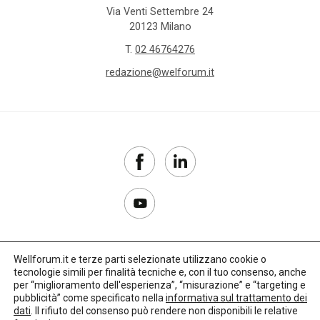
Via Venti Settembre 24
20123 Milano
T.
02 46764276
redazione@welforum.it
Wellforum.it e terze parti selezionate utilizzano cookie o
tecnologie simili per finalità tecniche e, con il tuo consenso, anche
Copyright 2017–2026
per “miglioramento dell'esperienza”, “misurazione” e “targeting e
pubblicità” come specificato nella
informativa sul trattamento dei
Privacy Policy
dati
. Il rifiuto del consenso può rendere non disponibili le relative