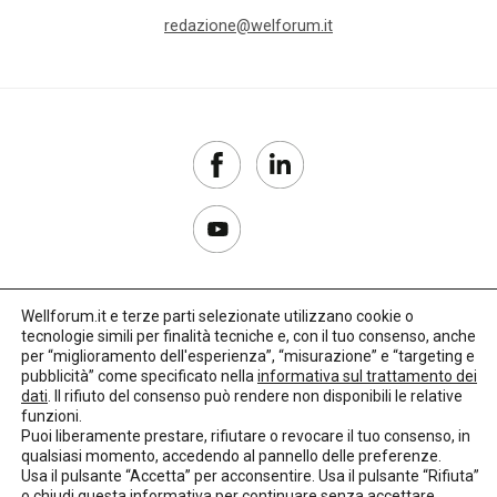
redazione@welforum.it
Wellforum.it e terze parti selezionate utilizzano cookie o
tecnologie simili per finalità tecniche e, con il tuo consenso, anche
Copyright 2017–2026
per “miglioramento dell'esperienza”, “misurazione” e “targeting e
pubblicità” come specificato nella
informativa sul trattamento dei
Privacy Policy
dati
. Il rifiuto del consenso può rendere non disponibili le relative
funzioni.
Impostazioni cookie
Puoi liberamente prestare, rifiutare o revocare il tuo consenso, in
qualsiasi momento, accedendo al pannello delle preferenze.
🌳
Credits:
LO Studio
Usa il pulsante “Accetta” per acconsentire. Usa il pulsante “Rifiuta”
o chiudi questa informativa per continuare senza accettare.