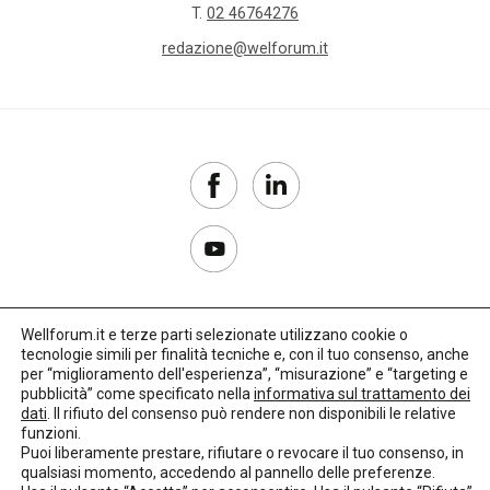
T.
02 46764276
redazione@welforum.it
Wellforum.it e terze parti selezionate utilizzano cookie o
tecnologie simili per finalità tecniche e, con il tuo consenso, anche
Copyright 2017–2026
per “miglioramento dell'esperienza”, “misurazione” e “targeting e
pubblicità” come specificato nella
informativa sul trattamento dei
Privacy Policy
dati
. Il rifiuto del consenso può rendere non disponibili le relative
funzioni.
Impostazioni cookie
Puoi liberamente prestare, rifiutare o revocare il tuo consenso, in
qualsiasi momento, accedendo al pannello delle preferenze.
🌳
Credits:
LO Studio