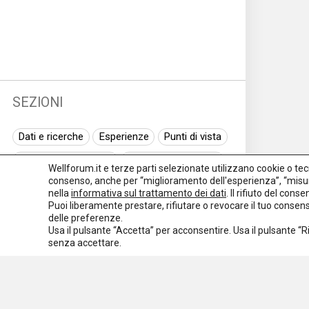
SEZIONI
Dati e ricerche
Esperienze
Punti di vista
Normativa nazionale
Normativa regionale
Wellforum.it e terze parti selezionate utilizzano cookie o tecno
consenso, anche per “miglioramento dell'esperienza”, “misur
Normativa europea
Rassegna normativa
nella
informativa sul trattamento dei dati
. Il rifiuto del con
Puoi liberamente prestare, rifiutare o revocare il tuo conse
I seminari di Welforum
Eventi
delle preferenze.
Usa il pulsante “Accetta” per acconsentire. Usa il pulsante “
Spazio ai promotori
senza accettare.