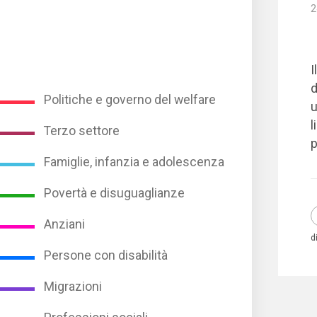
2
I
d
Politiche e governo del welfare
u
l
Terzo settore
p
Famiglie, infanzia e adolescenza
Povertà e disuguaglianze
Anziani
d
Persone con disabilità
Migrazioni