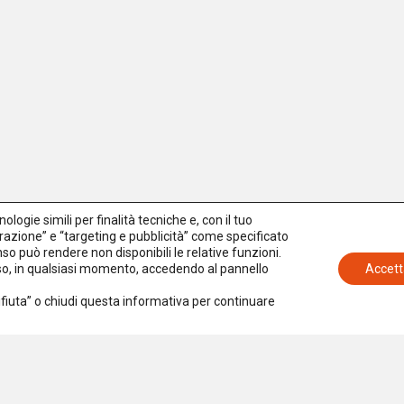
logie simili per finalità tecniche e, con il tuo
azione” e “targeting e pubblicità” come specificato
senso può rendere non disponibili le relative funzioni.
nso, in qualsiasi momento, accedendo al pannello
Accett
Rifiuta” o chiudi questa informativa per continuare
Iscriviti alla newsletter