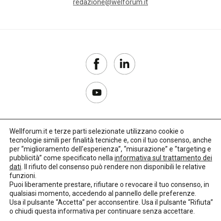
redazione@welforum.it
Wellforum.it e terze parti selezionate utilizzano cookie o
tecnologie simili per finalità tecniche e, con il tuo consenso, anche
Copyright 2017–2026
per “miglioramento dell'esperienza”, “misurazione” e “targeting e
pubblicità” come specificato nella
informativa sul trattamento dei
Privacy Policy
dati
. Il rifiuto del consenso può rendere non disponibili le relative
funzioni.
Impostazioni cookie
Puoi liberamente prestare, rifiutare o revocare il tuo consenso, in
qualsiasi momento, accedendo al pannello delle preferenze.
🌳
Credits:
LO Studio
Usa il pulsante “Accetta” per acconsentire. Usa il pulsante “Rifiuta”
o chiudi questa informativa per continuare senza accettare.