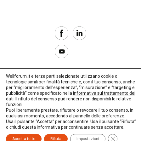
Wellforum.it e terze parti selezionate utilizzano cookie o
tecnologie simili per finalità tecniche e, con il tuo consenso, anche
Copyright 2017–2026
per “miglioramento dell'esperienza”, “misurazione” e “targeting e
pubblicità” come specificato nella
informativa sul trattamento dei
Privacy Policy
dati
. Il rifiuto del consenso può rendere non disponibili le relative
funzioni.
Impostazioni cookie
Puoi liberamente prestare, rifiutare o revocare il tuo consenso, in
qualsiasi momento, accedendo al pannello delle preferenze.
🌳
Credits:
LO Studio
Usa il pulsante “Accetta” per acconsentire. Usa il pulsante “Rifiuta”
o chiudi questa informativa per continuare senza accettare.
Close GDPR C
Accetta tutto
Rifiuta
Impostazioni