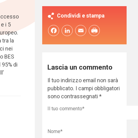
Condividi e stampa
l’accesso
e i 5
Facebook
LinkedIn
Email
europeo.
 tra la
ci nei
to BES
l 95% di
Lascia un commento
l’
Il tuo indirizzo email non sarà
pubblicato.
I campi obbligatori
sono contrassegnati
*