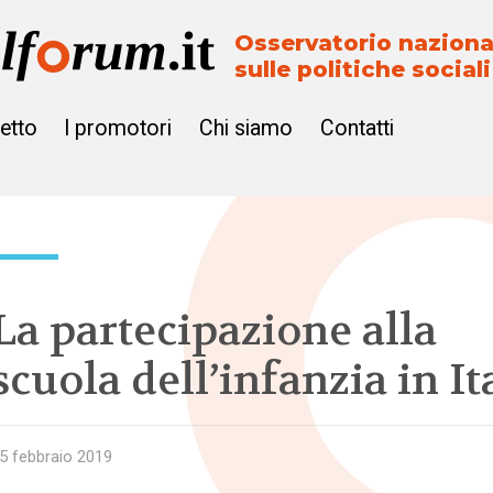
Osservatorio naziona
sulle politiche sociali
getto
I promotori
Chi siamo
Contatti
La partecipazione alla
scuola dell’infanzia in It
5 febbraio 2019