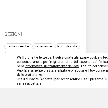
SEZIONI
Dati e ricerche
Esperienze
Punti di vista
Normativa nazionale
Normativa regionale
Wellforum.it e terze parti selezionate utilizzano cookie o tecno
consenso, anche per “miglioramento dell'esperienza”, “misur
Normativa europea
Rassegna normativa
nella
informativa sul trattamento dei dati
. Il rifiuto del con
Puoi liberamente prestare, rifiutare o revocare il tuo conse
I seminari di Welforum
Eventi
delle preferenze.
Usa il pulsante “Accetta” per acconsentire. Usa il pulsante “
Spazio ai promotori
senza accettare.