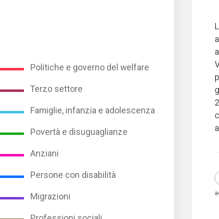
L
a
a
V
Politiche e governo del welfare
p
Terzo settore
g
2
Famiglie, infanzia e adolescenza
c
a
Povertà e disuguaglianze
Anziani
Persone con disabilità
a
Migrazioni
Professioni sociali