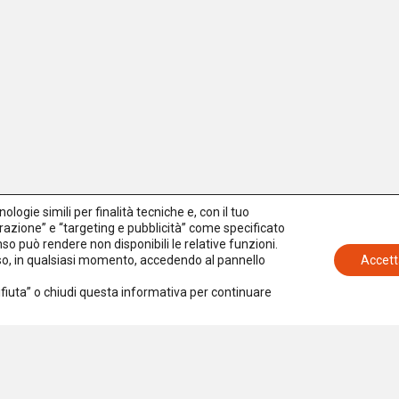
logie simili per finalità tecniche e, con il tuo
azione” e “targeting e pubblicità” come specificato
senso può rendere non disponibili le relative funzioni.
nso, in qualsiasi momento, accedendo al pannello
Accett
Rifiuta” o chiudi questa informativa per continuare
Iscriviti alla newsletter