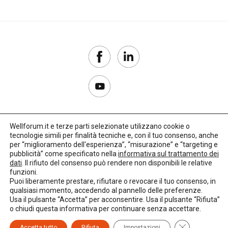
Wellforum.it e terze parti selezionate utilizzano cookie o
tecnologie simili per finalità tecniche e, con il tuo consenso, anche
Copyright 2017–2026
per “miglioramento dell'esperienza”, “misurazione” e “targeting e
pubblicità” come specificato nella
informativa sul trattamento dei
Privacy Policy
dati
. Il rifiuto del consenso può rendere non disponibili le relative
funzioni.
Impostazioni cookie
Puoi liberamente prestare, rifiutare o revocare il tuo consenso, in
qualsiasi momento, accedendo al pannello delle preferenze.
🌳
Credits:
LO Studio
Usa il pulsante “Accetta” per acconsentire. Usa il pulsante “Rifiuta”
o chiudi questa informativa per continuare senza accettare.
Close GDPR C
Accetta tutto
Rifiuta
Impostazioni