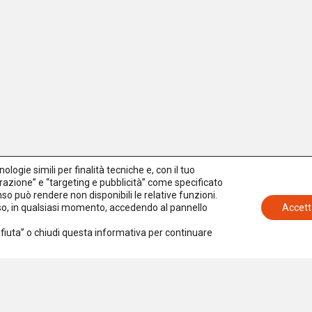
logie simili per finalità tecniche e, con il tuo
azione” e “targeting e pubblicità” come specificato
senso può rendere non disponibili le relative funzioni.
nso, in qualsiasi momento, accedendo al pannello
Accett
Rifiuta” o chiudi questa informativa per continuare
Iscriviti alla newsletter