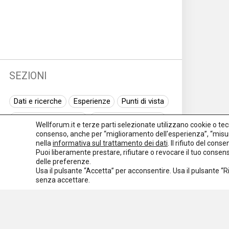
SEZIONI
Dati e ricerche
Esperienze
Punti di vista
Normativa nazionale
Normativa regionale
Wellforum.it e terze parti selezionate utilizzano cookie o tecno
consenso, anche per “miglioramento dell'esperienza”, “misur
Normativa europea
Rassegna normativa
nella
informativa sul trattamento dei dati
. Il rifiuto del con
Puoi liberamente prestare, rifiutare o revocare il tuo conse
I seminari di Welforum
Eventi
delle preferenze.
Usa il pulsante “Accetta” per acconsentire. Usa il pulsante “
Spazio ai promotori
senza accettare.