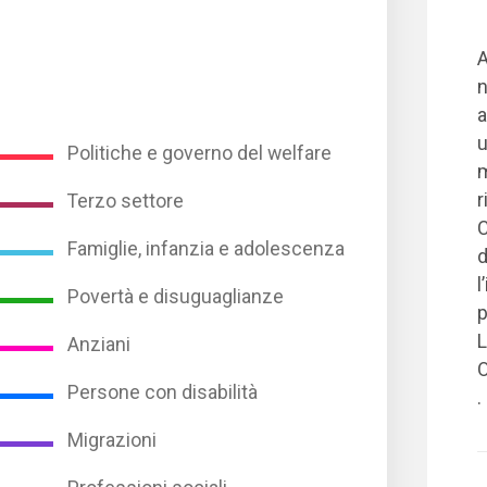
A
n
a
u
Politiche e governo del welfare
m
r
Terzo settore
C
Famiglie, infanzia e adolescenza
d
l
Povertà e disuguaglianze
p
L
Anziani
O
Persone con disabilità
.
Migrazioni