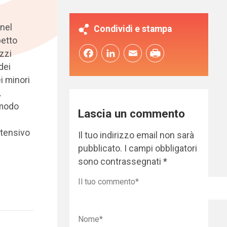
nel
Condividi e stampa
petto
Facebook
LinkedIn
Email
zzi
dei
i minori
.
 modo
Lascia un commento
ntensivo
Il tuo indirizzo email non sarà
pubblicato.
I campi obbligatori
sono contrassegnati
*