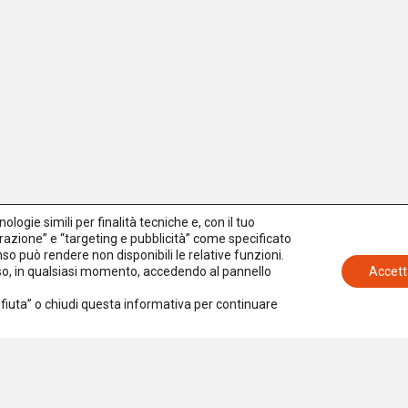
logie simili per finalità tecniche e, con il tuo
azione” e “targeting e pubblicità” come specificato
senso può rendere non disponibili le relative funzioni.
nso, in qualsiasi momento, accedendo al pannello
Accett
Rifiuta” o chiudi questa informativa per continuare
Iscriviti alla newsletter