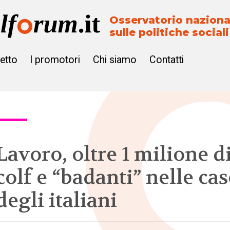
Osservatorio naziona
sulle politiche sociali
getto
I promotori
Chi siamo
Contatti
Lavoro, oltre 1 milione d
colf e “badanti” nelle cas
degli italiani