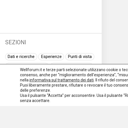
SEZIONI
Dati e ricerche
Esperienze
Punti di vista
Normativa nazionale
Normativa regionale
Wellforum.it e terze parti selezionate utilizzano cookie o tecno
consenso, anche per “miglioramento dell'esperienza”, “misur
Normativa europea
Rassegna normativa
nella
informativa sul trattamento dei dati
. Il rifiuto del con
Puoi liberamente prestare, rifiutare o revocare il tuo conse
I seminari di Welforum
Eventi
delle preferenze.
Usa il pulsante “Accetta” per acconsentire. Usa il pulsante “
Spazio ai promotori
senza accettare.