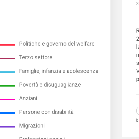
3
R
2
Politiche e governo del welfare
l
m
Terzo settore
s
V
Famiglie, infanzia e adolescenza
p
Povertà e disuguaglianze
Anziani
Persone con disabilità
b
Migrazioni