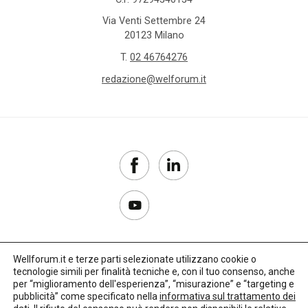
Via Venti Settembre 24
20123 Milano
T.
02 46764276
redazione@welforum.it
Wellforum.it e terze parti selezionate utilizzano cookie o
tecnologie simili per finalità tecniche e, con il tuo consenso, anche
Copyright 2017–2026
per “miglioramento dell'esperienza”, “misurazione” e “targeting e
pubblicità” come specificato nella
informativa sul trattamento dei
Privacy Policy