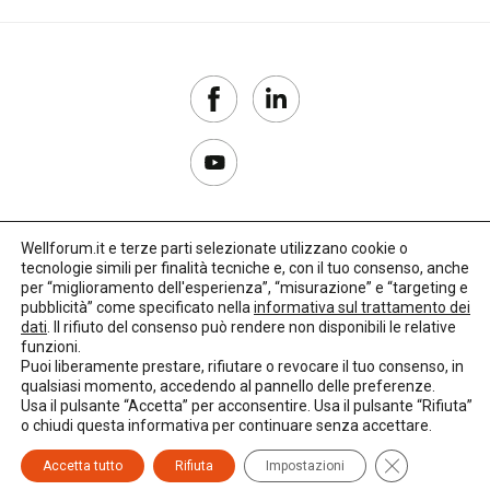
Wellforum.it e terze parti selezionate utilizzano cookie o
tecnologie simili per finalità tecniche e, con il tuo consenso, anche
Copyright 2017–2026
per “miglioramento dell'esperienza”, “misurazione” e “targeting e
pubblicità” come specificato nella
informativa sul trattamento dei
Privacy Policy
dati
. Il rifiuto del consenso può rendere non disponibili le relative
funzioni.
Impostazioni cookie
Puoi liberamente prestare, rifiutare o revocare il tuo consenso, in
qualsiasi momento, accedendo al pannello delle preferenze.
🌳
Credits:
LO Studio
Usa il pulsante “Accetta” per acconsentire. Usa il pulsante “Rifiuta”
o chiudi questa informativa per continuare senza accettare.
Close GDPR C
Accetta tutto
Rifiuta
Impostazioni