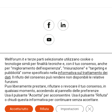
Wellforum.it e terze parti selezionate utilizzano cookie o
tecnologie simili per finalità tecniche e, con il tuo consenso, anche
Copyright 2017–2026
per “miglioramento dell'esperienza”, “misurazione” e “targeting e
pubblicità” come specificato nella
informativa sul trattamento dei
Privacy Policy
dati
. Il rifiuto del consenso può rendere non disponibili le relative
funzioni.
Impostazioni cookie
Puoi liberamente prestare, rifiutare o revocare il tuo consenso, in
qualsiasi momento, accedendo al pannello delle preferenze.
🌳
Credits:
LO Studio
Usa il pulsante “Accetta” per acconsentire. Usa il pulsante “Rifiuta”
o chiudi questa informativa per continuare senza accettare.
Close GDPR C
Accetta tutto
Rifiuta
Impostazioni