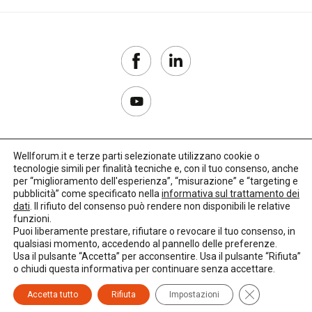
Wellforum.it e terze parti selezionate utilizzano cookie o
tecnologie simili per finalità tecniche e, con il tuo consenso, anche
Copyright 2017–2026
per “miglioramento dell'esperienza”, “misurazione” e “targeting e
pubblicità” come specificato nella
informativa sul trattamento dei
Privacy Policy
dati
. Il rifiuto del consenso può rendere non disponibili le relative
funzioni.
Impostazioni cookie
Puoi liberamente prestare, rifiutare o revocare il tuo consenso, in
qualsiasi momento, accedendo al pannello delle preferenze.
🌳
Credits:
LO Studio
Usa il pulsante “Accetta” per acconsentire. Usa il pulsante “Rifiuta”
o chiudi questa informativa per continuare senza accettare.
Close GDPR C
Accetta tutto
Rifiuta
Impostazioni