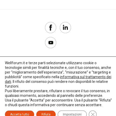
Wellforum.it e terze parti selezionate utilizzano cookie o
tecnologie simili per finalità tecniche e, con il tuo consenso, anche
Copyright 2017–2026
per “miglioramento dell'esperienza”, “misurazione” e “targeting e
pubblicità” come specificato nella
informativa sul trattamento dei
Privacy Policy
dati
. Il rifiuto del consenso può rendere non disponibili le relative
funzioni.
Impostazioni cookie
Puoi liberamente prestare, rifiutare o revocare il tuo consenso, in
qualsiasi momento, accedendo al pannello delle preferenze.
🌳
Credits:
LO Studio
Usa il pulsante “Accetta” per acconsentire. Usa il pulsante “Rifiuta”
o chiudi questa informativa per continuare senza accettare.
Close GDPR C
Accetta tutto
Rifiuta
Impostazioni