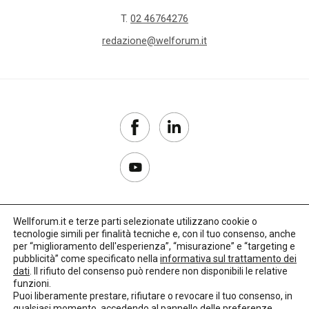
T.
02 46764276
redazione@welforum.it
Wellforum.it e terze parti selezionate utilizzano cookie o
tecnologie simili per finalità tecniche e, con il tuo consenso, anche
Copyright 2017–2026
per “miglioramento dell'esperienza”, “misurazione” e “targeting e
pubblicità” come specificato nella
informativa sul trattamento dei
Privacy Policy
dati
. Il rifiuto del consenso può rendere non disponibili le relative
funzioni.
Impostazioni cookie
Puoi liberamente prestare, rifiutare o revocare il tuo consenso, in
qualsiasi momento, accedendo al pannello delle preferenze.