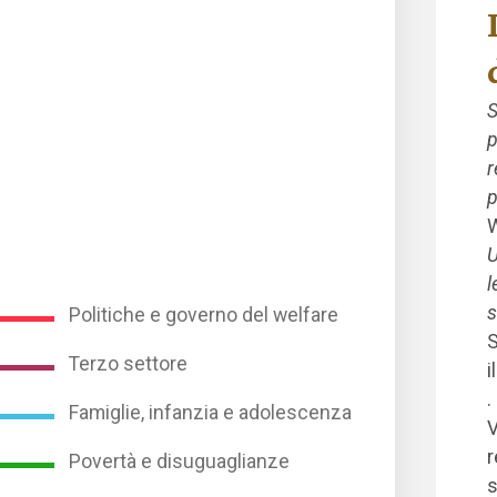
S
p
r
p
W
U
l
s
Politiche e governo del welfare
S
Terzo settore
i
.
Famiglie, infanzia e adolescenza
V
r
Povertà e disuguaglianze
s