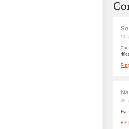
Co
So
14 g
Graz
rifl
Ris
Na
25 g
Even
Ris