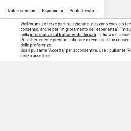
Dati e ricerche
Esperienze
Punti di vista
Normativa nazionale
Normativa regionale
Wellforum.it e terze parti selezionate utilizzano cookie o tecno
consenso, anche per “miglioramento dell'esperienza”, “misur
Normativa europea
Rassegna normativa
nella
informativa sul trattamento dei dati
. Il rifiuto del con
Puoi liberamente prestare, rifiutare o revocare il tuo conse
I seminari di Welforum
Eventi
delle preferenze.
Usa il pulsante “Accetta” per acconsentire. Usa il pulsante “
Spazio ai promotori
senza accettare.