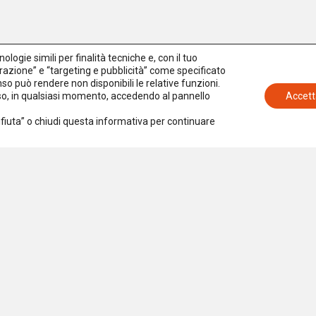
logie simili per finalità tecniche e, con il tuo
azione” e “targeting e pubblicità” come specificato
senso può rendere non disponibili le relative funzioni.
nso, in qualsiasi momento, accedendo al pannello
Accett
Rifiuta” o chiudi questa informativa per continuare
Iscriviti alla newsletter
Accetto la
Privacy Policy