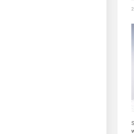
2
S
w