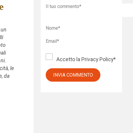
e
a un
li
nto
ali
Accetto la
Privacy Policy
*
ni.
ità, le
e, da