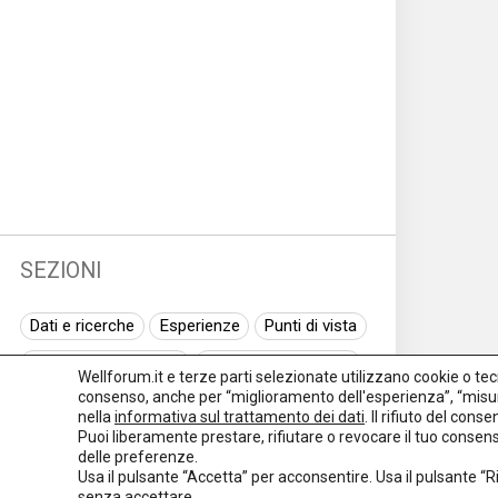
SEZIONI
Dati e ricerche
Esperienze
Punti di vista
Normativa nazionale
Normativa regionale
Wellforum.it e terze parti selezionate utilizzano cookie o tecno
consenso, anche per “miglioramento dell'esperienza”, “misur
Normativa europea
Rassegna normativa
nella
informativa sul trattamento dei dati
. Il rifiuto del con
Puoi liberamente prestare, rifiutare o revocare il tuo conse
I seminari di Welforum
Eventi
delle preferenze.
Usa il pulsante “Accetta” per acconsentire. Usa il pulsante “
Spazio ai promotori
senza accettare.