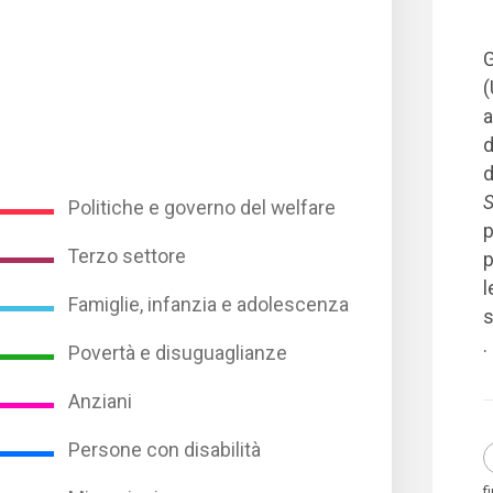
G
(
a
d
d
S
Politiche e governo del welfare
p
Terzo settore
p
l
Famiglie, infanzia e adolescenza
s
.
Povertà e disuguaglianze
Anziani
Persone con disabilità
f