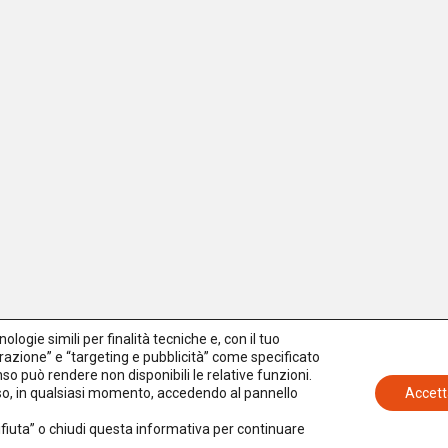
logie simili per finalità tecniche e, con il tuo
azione” e “targeting e pubblicità” come specificato
senso può rendere non disponibili le relative funzioni.
nso, in qualsiasi momento, accedendo al pannello
Accett
Rifiuta” o chiudi questa informativa per continuare