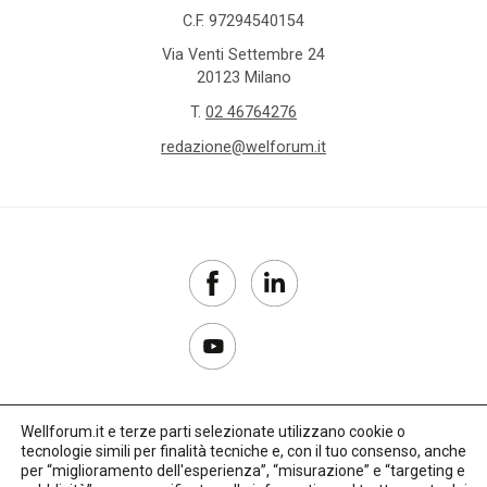
C.F. 97294540154
Via Venti Settembre 24
20123 Milano
T.
02 46764276
redazione@welforum.it
Wellforum.it e terze parti selezionate utilizzano cookie o
tecnologie simili per finalità tecniche e, con il tuo consenso, anche
Copyright 2017–2026
per “miglioramento dell'esperienza”, “misurazione” e “targeting e