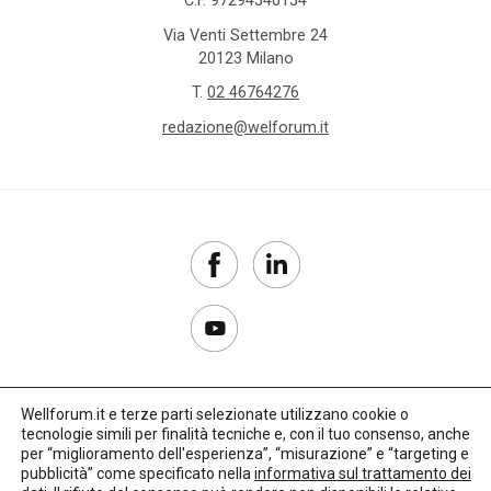
Via Venti Settembre 24
20123 Milano
T.
02 46764276
redazione@welforum.it
Wellforum.it e terze parti selezionate utilizzano cookie o
tecnologie simili per finalità tecniche e, con il tuo consenso, anche
Copyright 2017–2026
per “miglioramento dell'esperienza”, “misurazione” e “targeting e
pubblicità” come specificato nella
informativa sul trattamento dei
Privacy Policy