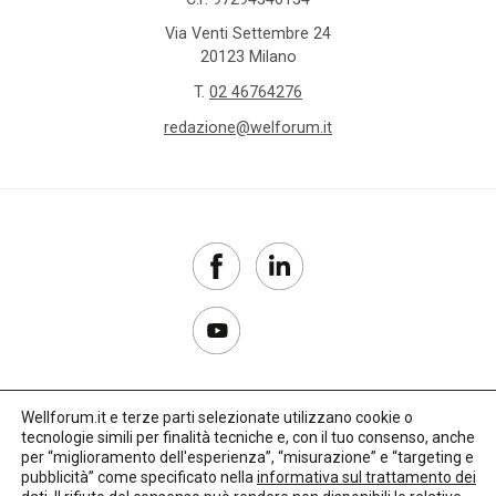
Via Venti Settembre 24
20123 Milano
T.
02 46764276
redazione@welforum.it
Wellforum.it e terze parti selezionate utilizzano cookie o
tecnologie simili per finalità tecniche e, con il tuo consenso, anche
Copyright 2017–2026
per “miglioramento dell'esperienza”, “misurazione” e “targeting e
pubblicità” come specificato nella
informativa sul trattamento dei
Privacy Policy